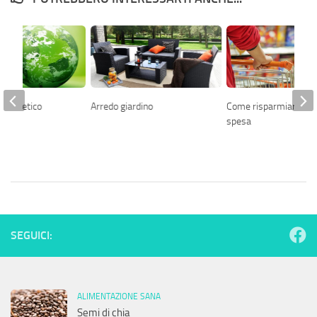
energetico
Arredo giardino
Come risparmiare sul
spesa
SEGUICI:
ALIMENTAZIONE SANA
Semi di chia