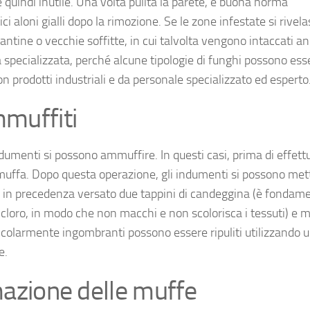
quindi inutile. Una volta pulita la parete, è buona norma
ci aloni gialli dopo la rimozione. Se le zone infestate si rivel
tine o vecchie soffitte, in cui talvolta vengono intaccati a
a specializzata, perché alcune tipologie di funghi possono ess
on prodotti industriali e da personale specializzato ed esperto
muffiti
ndumenti si possono ammuffire. In questi casi, prima di effett
 muffa. Dopo questa operazione, gli indumenti si possono met
o in precedenza versato due tappini di candeggina (è fondam
 cloro, in modo che non macchi e non scolorisca i tessuti) e 
icolarmente ingombranti possono essere ripuliti utilizzando 
e.
rmazione delle muffe