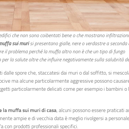
 edifici che non sono coibentati bene o che mostrano infiltrazioni
muffa sui muri
si presentano gialle, nere o verdastre a seconda 
re il problema perché la muffa altro non è che un tipo di fungo
 per la salute oltre che influire negativamente sulla salubrità del
i dalle spore che, staccatesi dai muri o dal soffitto, si mesco
ì nocive ma alcune particolarmente aggressive possono causar
oggetti particolarmente delicati come per esempio i bambini o 
e la muffa sui muri di casa
, alcuni possono essere praticati 
rmente ampie e di vecchia data è meglio rivolgersi a personal
a con prodotti professionali specifici.