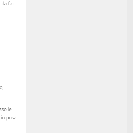
 da far
o,
sso le
 in posa