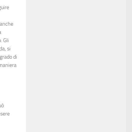
guire
o anche
a
. Gli
a, si
grado di
 maniera
uò
ssere