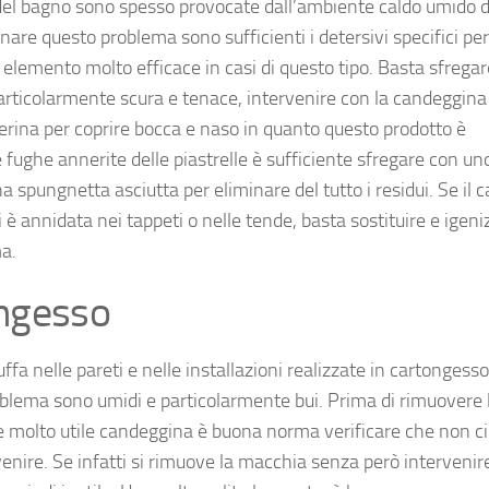
i del bagno sono spesso provocate dall’ambiente caldo umido d
nare questo problema sono sufficienti i detersivi specifici per 
un elemento molto efficace in casi di questo tipo. Basta sfregar
rticolarmente scura e tenace, intervenire con la candeggin
cherina per coprire bocca e naso in quanto questo prodotto è
e fughe annerite delle piastrelle è sufficiente sfregare con un
spungnetta asciutta per eliminare del tutto i residui. Se il c
 è annidata nei tappeti o nelle tende, basta sostituire e igeni
ma.
ongesso
 nelle pareti e nelle installazioni realizzate in cartongesso.
roblema sono umidi e particolarmente bui. Prima di rimuovere 
e molto utile candeggina è buona norma verificare che non ci
ervenire. Se infatti si rimuove la macchia senza però intervenir