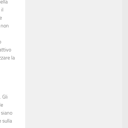
ella
il
e
a non
o
attivo
zzare la
 Gli
le
 siano
e sulla