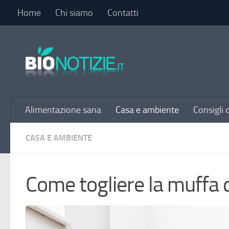
Home
Chi siamo
Contatti
Sotto il contenuto
Alimentazione sana
Casa e ambiente
Consigli 
CASA E AMBIENTE
Come togliere la muffa 