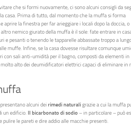
itare che si formi nuovamente, ci sono alcuni consigli da se
della casa. Prima di tutto, dal momento che la muffa si forma
aprire la finestra per far arieggiare i locali dopo la doccia, 
tro nemico giurato della muffa è il sole: fate entrare in cas
uri e pesanti o tenendo le tapparelle abbassate troppo a lungo
le muffe. Infine, se la casa dovesse risultare comunque umid
 con sali anti-umidità per il bagno, composti da elementi in 
molto alto dei deumidificatori elettrici capaci di eliminare in
muffa
appresentano alcuni dei
rimedi naturali
grazie a cui la muffa p
i un edificio.
Il bicarbonato di sodio
– in particolare – può e
 pulire le pareti e dire addio alle macchie presenti.