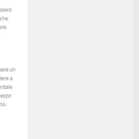
assero
nche
ere
.
uare un
tere a
entale
mezzo
uno