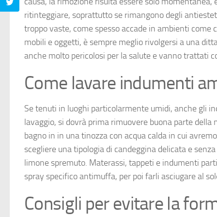
causa, la rimozione risulta essere solo momentanea, e 
ritinteggiare, soprattutto se rimangono degli antiesteti
troppo vaste, come spesso accade in ambienti come can
mobili e oggetti, è sempre meglio rivolgersi a una ditt
anche molto pericolosi per la salute e vanno trattati c
Come lavare indumenti am
Se tenuti in luoghi particolarmente umidi, anche gli i
lavaggio, si dovrà prima rimuovere buona parte della
bagno in in una tinozza con acqua calda in cui avrem
scegliere una tipologia di candeggina delicata e senza
limone spremuto. Materassi, tappeti e indumenti part
spray specifico antimuffa, per poi farli asciugare al sol
Consigli per evitare la fo