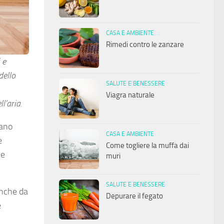
CASA E AMBIENTE
Rimedi contro le zanzare
 e
dello
SALUTE E BENESSERE
Viagra naturale
l’aria.
lano
CASA E AMBIENTE
e
Come togliere la muffa dai
le
muri
SALUTE E BENESSERE
anche da
Depurare il fegato
e