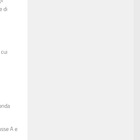
li
e di
l cui
conda
asse A e