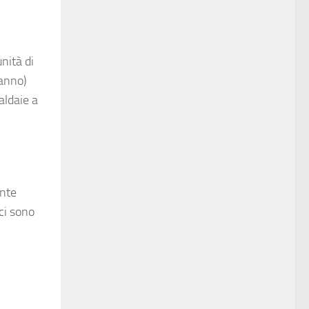
nità di
’anno)
aldaie a
ente
ci sono