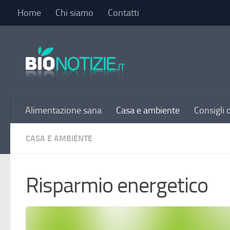
Home
Chi siamo
Contatti
Sotto il contenuto
Alimentazione sana
Casa e ambiente
Consigli 
CASA E AMBIENTE
Risparmio energetico