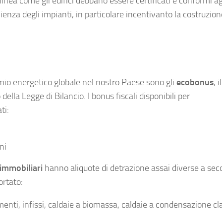
linea come gli edifici debbano essere certificati e conformi ag
ienza degli impianti, in particolare incentivanto la costruzion
mio energetico globale nel nostro Paese sono gli
ecobonus
, i
lla Legge di Bilancio. I bonus fiscali disponibili per
ti:
ni
à immobiliari
hanno aliquote di detrazione assai diverse a se
ortato:
menti, infissi, caldaie a biomassa, caldaie a condensazione cl