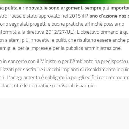
rgia pulita e rinnovabile sono argomenti sempre più importa
ostro Paese è stato approvato nel 2018 il
Piano d’azione nazi
gono segnalati progetti e buone pratiche affinché possiamo
onformità alla direttiva 2012/27/UE). L’obiettivo primario è que
on sistemi più innovativi e puliti, che risultano essere anche p
e famiglie, per le imprese e per la pubblica amministrazione.
no in concerto con il Ministero per l’Ambiente ha predisposto 
ilizzati per sostituire i vecchi impianti di riscaldamento inqui
iori. L’adeguamento è obbligatorio per gli edifici recentement
olare tutte le normative relative al risparmio.