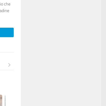
io che
padine