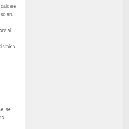
 caldaie
solari.
ore al
 sismico
he, se
no