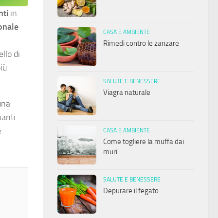
nti
in
onale
CASA E AMBIENTE
Rimedi contro le zanzare
llo di
iù
SALUTE E BENESSERE
Viagra naturale
una
nanti
e
CASA E AMBIENTE
Come togliere la muffa dai
muri
SALUTE E BENESSERE
Depurare il fegato