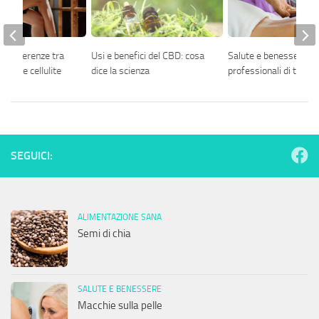
le differenze tra
Usi e benefici del CBD: cosa
Salute e benessere: 5 
zzato e cellulite
dice la scienza
professionali di tende
SEGUICI:
ALIMENTAZIONE SANA
Semi di chia
SALUTE E BENESSERE
Macchie sulla pelle