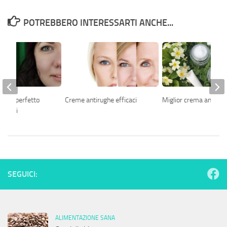
POTREBBERO INTERESSARTI ANCHE...
er un perfetto
Creme antirughe efficaci
Miglior crema anticellu
i verdi
SEGUICI:
ALIMENTAZIONE SANA