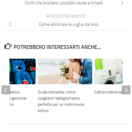
Occhi che bruciano: possibili cause e rimedi
ARTICOLO PRECEDENTE
Come eliminare le rughe dal viso
POTREBBERO INTERESSARTI ANCHE...
 normativa,
Guida completa: come
Cattivo odore lavatric
miche e gestione
scegliere l’abbigliamento
nei reflui
perfetto per un matrimonio
estivo