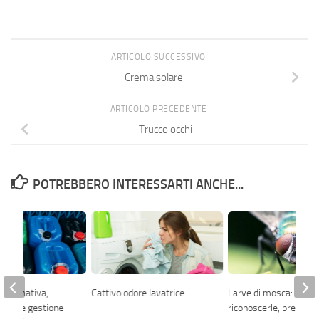
ARTICOLO SUCCESSIVO
Crema solare
ARTICOLO PRECEDENTE
Trucco occhi
POTREBBERO INTERESSARTI ANCHE...
 normativa,
Cattivo odore lavatrice
Larve di mosca:
miche e gestione
riconoscerle, prevenirl