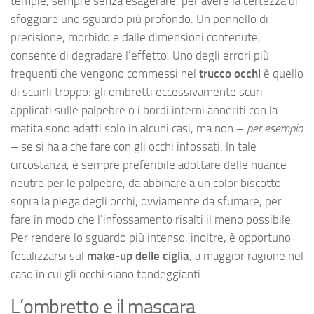
tempie, sempre senza esagerare, per avere la certezza di
sfoggiare uno sguardo più profondo. Un pennello di
precisione, morbido e dalle dimensioni contenute,
consente di degradare l’effetto. Uno degli errori più
frequenti che vengono commessi nel
trucco occhi
è quello
di scuirli troppo: gli ombretti eccessivamente scuri
applicati sulle palpebre o i bordi interni anneriti con la
matita sono adatti solo in alcuni casi, ma non –
per esempio
– se si ha a che fare con gli occhi infossati. In tale
circostanza, è sempre preferibile adottare delle nuance
neutre per le palpebre, da abbinare a un color biscotto
sopra la piega degli occhi, ovviamente da sfumare, per
fare in modo che l’infossamento risalti il meno possibile.
Per rendere lo sguardo più intenso, inoltre, è opportuno
focalizzarsi sul
make-up delle ciglia
, a maggior ragione nel
caso in cui gli occhi siano tondeggianti.
L’ombretto e il mascara