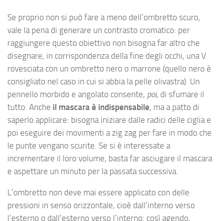
Se proprio non si può fare a meno dell’ombretto scuro,
vale la pena di generare un contrasto cromatico: per
raggiungere questo obiettivo non bisogna far altro che
disegnare, in corrispondenza della fine degli occhi, una V
rovesciata con un ombretto nero o marrone (quello nero è
consigliato nel caso in cui si abbia la pelle olivastra). Un
pennello morbido e angolato consente,
poi
, di sfumare il
tutto. Anche
il mascara è indispensabile
, ma a patto di
saperlo applicare: bisogna iniziare dalle radici delle ciglia e
poi eseguire dei movimenti a zig zag per fare in modo che
le punte vengano scurite. Se si è interessate a
incrementare il loro volume, basta far asciugare il mascara
e aspettare un minuto per la passata successiva.
L’ombretto non deve mai essere applicato con delle
pressioni in senso orizzontale, cioè dall’interno verso
l’esterno o dall’esterno verso l’interno: così agendo,