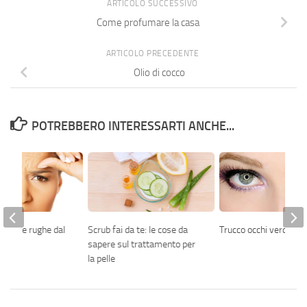
ARTICOLO SUCCESSIVO
Come profumare la casa
ARTICOLO PRECEDENTE
Olio di cocco
POTREBBERO INTERESSARTI ANCHE...
nare le rughe dal
Scrub fai da te: le cose da
Trucco occhi verdi
sapere sul trattamento per
la pelle