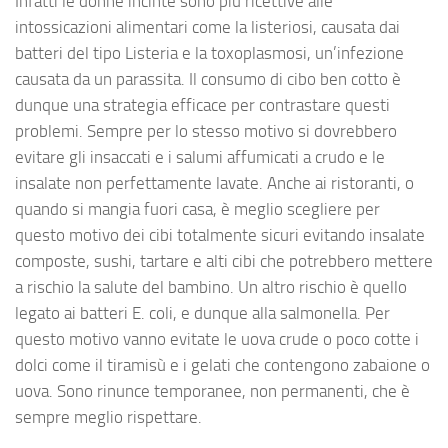
Infatti le donne incinte sono più ricettive alle
intossicazioni alimentari come la listeriosi, causata dai
batteri del tipo Listeria e la toxoplasmosi, un’infezione
causata da un parassita. Il consumo di cibo ben cotto è
dunque una strategia efficace per contrastare questi
problemi. Sempre per lo stesso motivo si dovrebbero
evitare gli insaccati e i salumi affumicati a crudo e le
insalate non perfettamente lavate. Anche ai ristoranti, o
quando si mangia fuori casa, è meglio scegliere per
questo motivo dei cibi totalmente sicuri evitando insalate
composte, sushi, tartare e alti cibi che potrebbero mettere
a rischio la salute del bambino. Un altro rischio è quello
legato ai batteri E. coli, e dunque alla salmonella. Per
questo motivo vanno evitate le uova crude o poco cotte i
dolci come il tiramisù e i gelati che contengono zabaione o
uova. Sono rinunce temporanee, non permanenti, che è
sempre meglio rispettare.