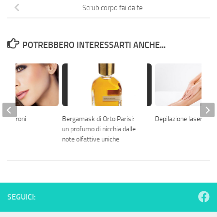
Scrub corpo fai da te
POTREBBERO INTERESSARTI ANCHE...
hi marroni
Bergamask di Orto Parisi:
Depilazione laser
un profumo di nicchia dalle
note olfattive uniche
SEGUICI: