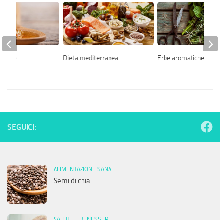
’agave
Dieta mediterranea
Erbe aromatiche
SEGUICI:
ALIMENTAZIONE SANA
Semi di chia
SALUTE E BENESSERE