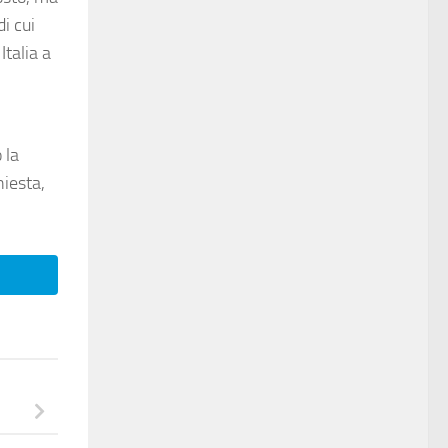
di cui
Italia a
 la
hiesta,