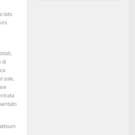
o lato
simi
itati,
 di
ica
l sole,
are
entrata
esentato
Maktoum