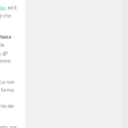
lar
, ed è
 e che
ltaico
 da
, gli
uzione
cui non
la forma
nto dei
costo, ma