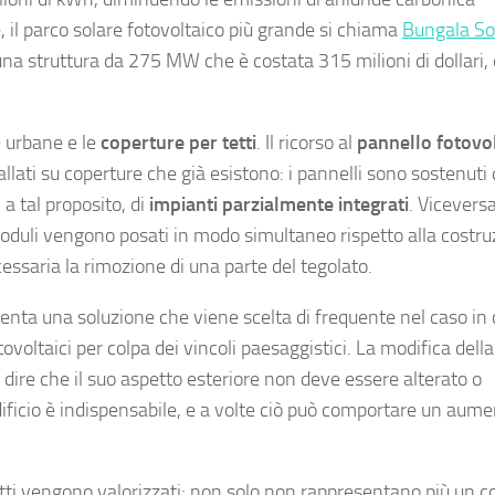
e, il parco solare fotovoltaico più grande si chiama
Bungala So
 una struttura da 275 MW che è costata 315 milioni di dollari,
e urbane e le
coperture per tetti
. Il ricorso al
pannello fotovo
tallati su coperture che già esistono: i pannelli sono sostenuti
 a tal proposito, di
impianti parzialmente integrati
. Viceversa
moduli vengono posati in modo simultaneo rispetto alla costr
essaria la rimozione di una parte del tegolato.
nta una soluzione che viene scelta di frequente nel caso in 
fotovoltaici per colpa dei vincoli paesaggistici. La modifica del
l dire che il suo aspetto esteriore non deve essere alterato o
ificio è indispensabile, e a volte ciò può comportare un aume
tetti vengono valorizzati: non solo non rappresentano più un 