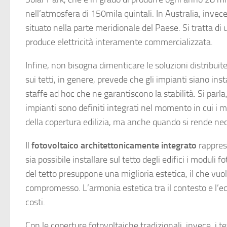
nell’atmosfera di 150mila quintali. In Australia, invec
situato nella parte meridionale del Paese. Si tratta di
produce elettricità interamente commercializzata.
Infine, non bisogna dimenticare le soluzioni distribuit
sui tetti, in genere, prevede che gli impianti siano ins
staffe ad hoc che ne garantiscono la stabilità. Si parla,
impianti sono definiti integrati nel momento in cui i 
della copertura edilizia, ma anche quando si rende nec
Il
fotovoltaico architettonicamente integrato
rapprese
sia possibile installare sul tetto degli edifici i moduli 
del tetto presuppone una miglioria estetica, il che vuo
compromesso. L’armonia estetica tra il contesto e l’ed
costi.
Con le coperture fotovoltaiche tradizionali, invece, i 