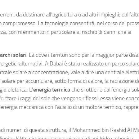
rreni, da destinare all’agricoltura o ad altri impieghi; dall’altr
o compromesso. La tecnologia consentirà, nel corso dei pros
ezza, con riferimento in particolare al rischio di danni che si
archi solari
. Là dove i territori sono per la maggior parte disab
energetici alternativi. A Dubai è stato realizzato un parco solare
trale solare a concentrazione, vale a dire una centrale elettr
 solare per accumulare, sotto forma di calore, la radiazione de
a elettrica. L’
energia termica
che si ottiene dall’energia sol
ruttare i raggi del sole che vengono riflessi: essa viene conc
 in energia meccanica con l’ausilio di un motore termico, rappr
randi numeri di questa struttura, il Mohammed bin Rashid Al 
lioni di kWh, diminuendo le emissioni di anidride carbonica