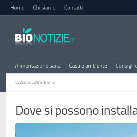
Home
Chi siamo
Contatti
Sotto il contenuto
Alimentazione sana
Casa e ambiente
Consigli 
CASA E AMBIENTE
Dove si possono installar