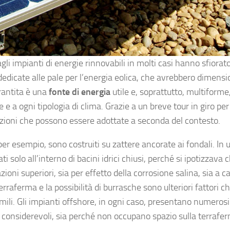
gli impianti di energie rinnovabili in molti casi hanno sfiorato 
dedicate alle pale per l’energia eolica, che avrebbero dimensio
arantita è una
fonte di energia
utile e, soprattutto, multiforme,
 e a ogni tipologia di clima. Grazie a un breve tour in giro per 
uzioni che possono essere adottate a seconda del contesto.
 per esempio, sono costruiti su zattere ancorate ai fondali. In
i solo all’interno di bacini idrici chiusi, perché si ipotizzava 
ni superiori, sia per effetto della corrosione salina, sia a c
terraferma e la possibilità di burrasche sono ulteriori fattori c
mili. Gli impianti offshore, in ogni caso, presentano numerosi
considerevoli, sia perché non occupano spazio sulla terrafe