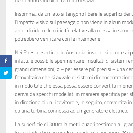
non hanno vincoli in termini di spazi.
Insomma, da un lato si tengono libere le superfici dei te
l’impatto visivo sul paesaggio non viene in alcun mod
anni, di ridurre le criticità relative alla messa in sicur
potrebbero verificare con le intemperie.
Nei Paesi desertici e in Australia, invece, si ricorre ai
p
infatti, è possibile sperimentare i risultati di sistemi 
grandi dimensioni, o – per essere più precisi – una cen
fotovoltaica che si avvale di sistemi di concentrazione
in modo tale che essa possa essere convertita in energi
deriva da specchi modellati in maniera specifica per sf
in direzione di un ricevitore e, in seguito, convertita
da una turbina connessa ad un generatore elettrico.
La superficie di 300mila metri quadri testimonia i g
Solar Park, che è in grado di produrre ogni anno 28 mi