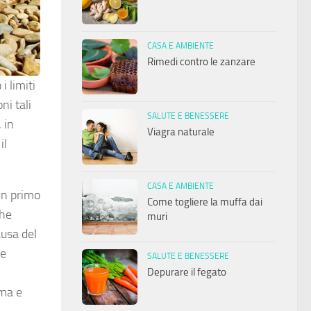
CASA E AMBIENTE
Rimedi contro le zanzare
i limiti
ni tali
SALUTE E BENESSERE
 in
Viagra naturale
il
CASA E AMBIENTE
 un primo
Come togliere la muffa dai
che
muri
ausa del
he
SALUTE E BENESSERE
Depurare il fegato
rma e