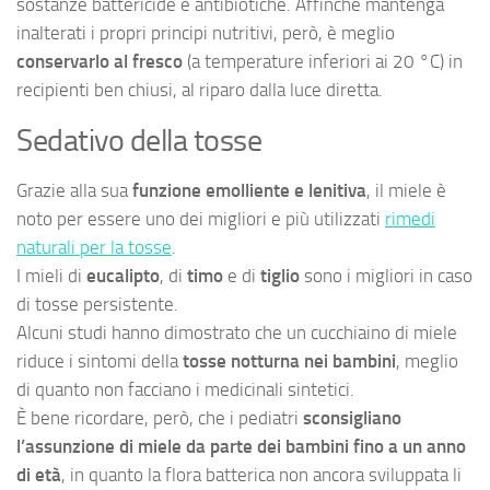
sostanze battericide e antibiotiche. Affinché mantenga
inalterati i propri principi nutritivi, però, è meglio
conservarlo al fresco
(a temperature inferiori ai 20 °C) in
recipienti ben chiusi, al riparo dalla luce diretta.
Sedativo della tosse
Grazie alla sua
funzione emolliente e lenitiva
, il miele è
noto per essere uno dei migliori e più utilizzati
rimedi
naturali per la tosse
.
I mieli di
eucalipto
, di
timo
e di
tiglio
sono i migliori in caso
di tosse persistente.
Alcuni studi hanno dimostrato che un cucchiaino di miele
riduce i sintomi della
tosse notturna nei bambini
, meglio
di quanto non facciano i medicinali sintetici.
È bene ricordare, però, che i pediatri
sconsigliano
l’assunzione di miele da parte dei bambini fino a un anno
di età
, in quanto la flora batterica non ancora sviluppata li