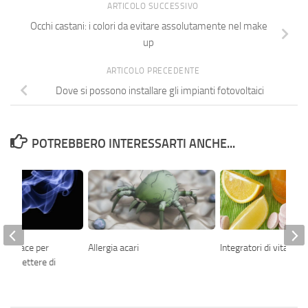
ARTICOLO SUCCESSIVO
Occhi castani: i colori da evitare assolutamente nel make
up
ARTICOLO PRECEDENTE
Dove si possono installare gli impianti fotovoltaici
POTREBBERO INTERESSARTI ANCHE...
Efficace per
Allergia acari
Integratori di vitamin
e Smettere di