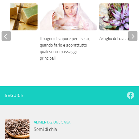
Aleppo
Il bagno di vapore per il viso,
Artiglio del diavolo
quando farlo e soprattutto
quali sono i passaggi
principali
SEGUICI:
ALIMENTAZIONE SANA
Semi di chia