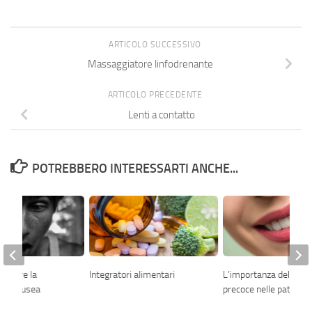
ARTICOLO SUCCESSIVO
Massaggiatore linfodrenante
ARTICOLO PRECEDENTE
Lenti a contatto
POTREBBERO INTERESSARTI ANCHE...
attere la
Integratori alimentari
L’importanza della di
 di nausea
precoce nelle patologie