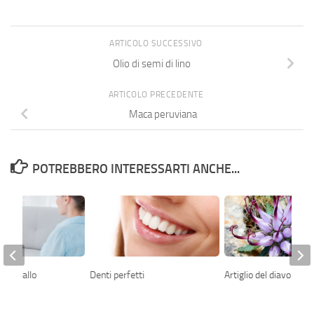
ARTICOLO SUCCESSIVO
Olio di semi di lino
ARTICOLO PRECEDENTE
Maca peruviana
POTREBBERO INTERESSARTI ANCHE...
are dallo
Denti perfetti
Artiglio del diavolo