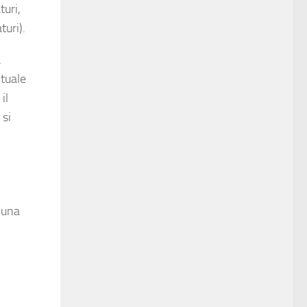
turi,
turi).
a
ntuale
il
 si
r una