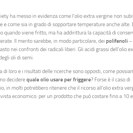
ciety ha messo in evidenza come l’olio extra vergine non subis
che e come sia in grado di sopportare temperature anche alte. 
quando viene fritto, ma ha addirittura la capacità di conser
erate. Il merito sarebbe, in modo particolare, dei
polifenoli
– 
 nei confronti dei radicali liberi. Gli acidi grassi dell’olio e
degli oli di semi.
ra di loro e i risultati delle ricerche sono opposti, come possi
amo decidere
quale olio usare per friggere
? Forse è il caso di
 in molti potrebbero ritenere che il ricorso all’olio extra ver
di vista economico: per un prodotto che può costare fino a 10 e