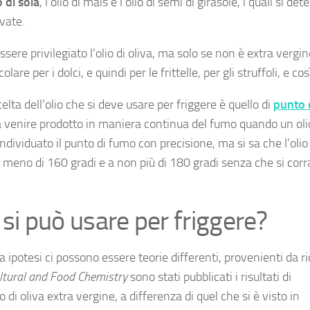
o di soia
, l’olio di mais e l’olio di semi di girasole, i quali si de
vate.
ssere privilegiato l’olio di oliva, ma solo se non è extra vergin
re per i dolci, e quindi per le frittelle, per gli struffoli, e così
ta dell’olio che si deve usare per friggere è quello di
punto 
a a venire prodotto in maniera continua del fumo quando un oli
ndividuato il punto di fumo con precisione, ma si sa che l’olio
on meno di 160 gradi e a non più di 180 gradi senza che si cor
e si può usare per friggere?
 ipotesi ci possono essere teorie differenti, provenienti da r
ultural and Food Chemistry
sono stati pubblicati i risultati di
 di oliva extra vergine, a differenza di quel che si è visto in