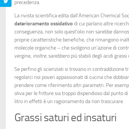
precedenza.
La rivista scientifica edita dall’American Chemical So
deterioramento ossidativo
di cui parlano altre ricer
conseguenza, non solo quest’olio non sarebbe dannoso 
proprie caratteristiche benefiche, che rimangono inalt
molecole organiche – che svolgono un’azione di contrasto
vergine,
inoltre
, sarebbero più stabili degli acidi grassi 
Se perfino gli scienziati si trovano in contraddizione t
regolarci noi poveri appassionati di cucina che dobbi
prendere come riferimento altri parametri. Per esempio,
oliva per le fritture sia troppo dispendioso dal punto 
litro in effetti è un ragionamento da non trascurare.
Grassi saturi ed insaturi