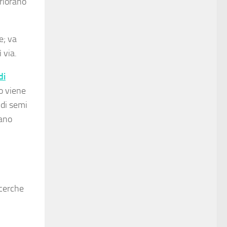
teriorano
e; va
 via.
di
o viene
 di semi
rano
icerche