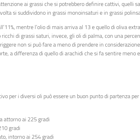
tenzione ai grassi che si potrebbero definire cattivi, quelli sa
o volta si suddividono in grassi monoinsaturi e in grassi polinsa
ll’11%, mentre l’olio di mais arriva al 13 e quello di oliva extr
 ricchi di grassi saturi, invece, gli oli di palma, con una perce
r friggere non si può fare a meno di prendere in considerazione 
orte, a differenza di quello di arachidi che si fa sentire meno e
ivo per i diversi oli può essere un buon punto di partenza pe
ira attorno ai 225 gradi
 210 gradi
vato, intorno ai 254 gradi