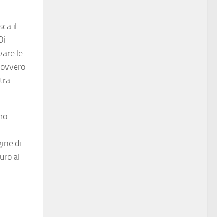
ca il
Di
vare le
ovvero
xtra
amo
gine di
uro al