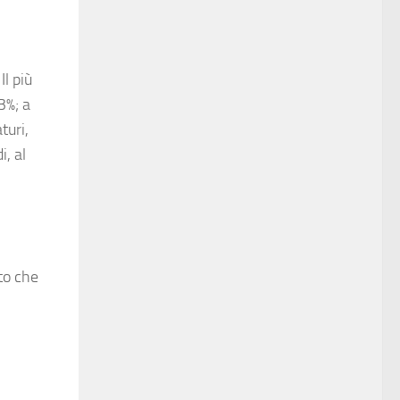
Il più
3%; a
turi,
i, al
nto che