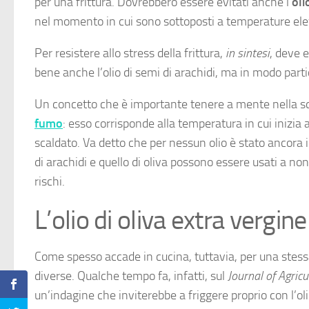
per una frittura. Dovrebbero essere evitati anche l’
oli
nel momento in cui sono sottoposti a temperature ele
Per resistere allo stress della frittura,
in sintesi
, deve e
bene anche l’olio di semi di arachidi, ma in modo particola
Un concetto che è importante tenere a mente nella scel
fumo
: esso corrisponde alla temperatura in cui inizi
scaldato. Va detto che per nessun olio è stato ancora i
di arachidi e quello di oliva possono essere usati a n
rischi.
L’olio di oliva extra vergin
Come spesso accade in cucina, tuttavia, per una stessa
diverse. Qualche tempo fa, infatti, sul
Journal of Agric
un’indagine che inviterebbe a friggere proprio con l’olio