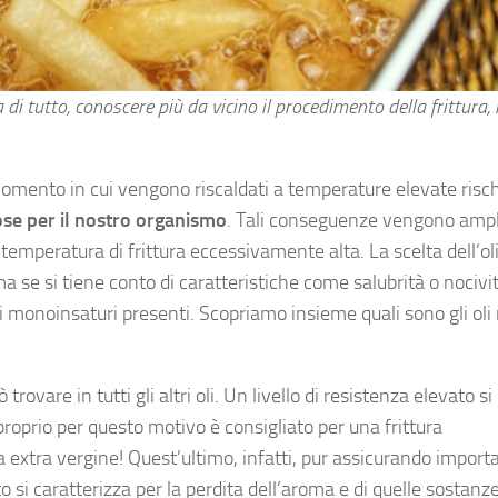
di tutto, conoscere più da vicino il procedimento della frittura, 
l momento in cui vengono riscaldati a temperature elevate risc
ose per il nostro organismo
. Tali conseguenze vengono ampl
 temperatura di frittura eccessivamente alta. La scelta dell’ol
a se si tiene conto di caratteristiche come salubrità o nocivi
si monoinsaturi presenti. Scopriamo insieme quali sono gli oli 
 trovare in tutti gli altri oli. Un livello di resistenza elevato si
proprio per questo motivo è consigliato per una frittura
va extra vergine! Quest’ultimo, infatti, pur assicurando import
to si caratterizza per la perdita dell’aroma e di quelle sostanz