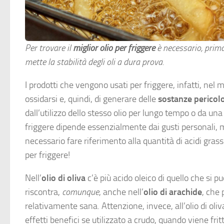
Per trovare il
miglior olio per friggere
è necessario, prima 
mette la stabilità degli oli a dura prova.
I prodotti che vengono usati per friggere, infatti, ne
ossidarsi e, quindi, di generare delle
sostanze pericol
dall’utilizzo dello stesso olio per lungo tempo o da una
friggere dipende essenzialmente dai gusti personali, m
necessario fare riferimento alla quantità di acidi gras
per friggere!
Nell’
olio di oliva
c’è più acido oleico di quello che si può
riscontra,
comunque
, anche nell’
olio di arachide
, che 
relativamente sana. Attenzione, invece, all’olio di oli
effetti benefici se utilizzato a crudo, quando viene frit