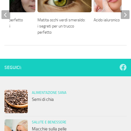
er un perfetto
Matita occhi verdi smeraldo:
Acido ialuronico
i verdi
i segreti per un trucco
perfetto
SEGUICI:
ALIMENTAZIONE SANA
Semi di chia
SALUTE E BENESSERE
Macchie sulla pelle