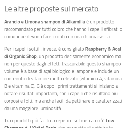
Le altre proposte sul mercato
Arancio e Limone shampoo di Alkemilla
è un prodotto
raccomandato per tutti coloro che hanno i capelli sfibrati o
comunque devono fare i conti con una chioma secca.
Per i capelli sottili, invece, è consigliato
Raspberry & Acai
di Organic Shop
, un prodotto decisamente economico ma
non per questo dagli effetti trascurabili: questo shampoo
volume è a base di açai biologico e lampone e include un
contenuto di vitamine molto elevato (vitamina A, vitamina
B e vitamina C). Già dopo i primi trattamenti si iniziano a
notare risultati importanti, con i capelli che risultano più
corposi e folti, ma anche facili da pettinare e caratterizzati
da una maggiore luminosità.
Tra i prodotti più facili da reperire sul mercato c’è
Low
Shampoo di L’Orèal Paris
, che permette di definire in