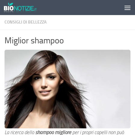
Sotto il contenuto
CONSIGLI DI BELLEZZA
Miglior shampoo
La ricerca dello
shampoo migliore
per i propri capelli non può