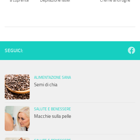
dotinta coprente
Depilazione laser
Creme antirughe effic
SEGUICI:
ALIMENTAZIONE SANA
Semi di chia
SALUTE E BENESSERE
Macchie sulla pelle