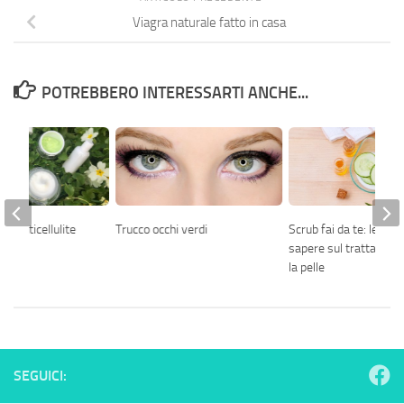
Viagra naturale fatto in casa
POTREBBERO INTERESSARTI ANCHE...
ma anticellulite
Trucco occhi verdi
Scrub fai da te: le cos
sapere sul trattament
la pelle
SEGUICI: