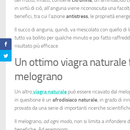
in virtù di ciò, all’anguria viene riconosciuta una facolt
benefici, tra cui l’azione
antistress
, le proprietà energ
Il succo di anguria, quindi, va mescolato con quello di
tutto va bollito per qualche minuto e poi fatto raffr
risultato più efficace.
Un ottimo viagra naturale fa
melograno
Un altro
viagra naturale
può essere ricavato dal melogr
in questione è un
afrodisiaco naturale
, in grado di in
provato da una serie di importanti ricerche scientifich
Il melograno,
ad ogni modo
, non si limita a infondere 
benefiche. Ad esempiom