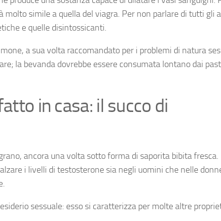
à molto simile a quella del viagra. Per non parlare di tutti gli al
etiche e quelle disintossicanti.
 limone, a sua volta raccomandato per i problemi di natura sess
eddare; la bevanda dovrebbe essere consumata lontano dai past
tto in casa: il succo di
ano, ancora una volta sotto forma di saporita bibita fresca. I
nalzare i livelli di testosterone sia negli uomini che nelle donn
e.
desiderio sessuale: esso si caratterizza per molte altre proprie