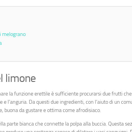
di melograno
a
el limone
are la funzione erettile è sufficiente procurarsi due frutti che
e e l’anguria. Da questi due ingredienti, con l’aiuto di un co
nte, buona da gustare e ottima come afrodisiaco.
lla parte bianca che connette la polpa alla buccia. Questa se
he produce una sostanza capace di dilatare i vasi sanguigni. 