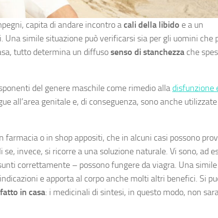
impegni, capita di andare incontro a
cali della libido
e a un
Una simile situazione può verificarsi sia per gli uomini che p
 casa, tutto determina un diffuso
senso di stanchezza
che spes
 esponenti del genere maschile come rimedio alla
disfunzione e
gue all’area genitale e, di conseguenza, sono anche utilizzat
 in farmacia o in shop appositi, che in alcuni casi possono pro
li se, invece, si ricorre a una soluzione naturale. Vi sono, ad 
assunti correttamente – possono fungere da viagra. Una simile
icazioni e apporta al corpo anche molti altri benefici. Si pu
fatto in casa
: i medicinali di sintesi, in questo modo, non sa