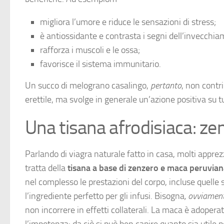
migliora l’umore e riduce le sensazioni di stress;
è antiossidante e contrasta i segni dell’invecchia
rafforza i muscoli e le ossa;
favorisce il sistema immunitario.
Un succo di melograno casalingo,
pertanto
, non contr
erettile, ma svolge in generale un’azione positiva su t
Una tisana afrodisiaca: z
Parlando di viagra naturale fatto in casa, molti appre
tratta della
tisana a base di zenzero e
maca peruvian
nel complesso le prestazioni del corpo, incluse quelle 
l’ingrediente perfetto per gli infusi. Bisogna
, ovviamen
non incorrere in effetti collaterali. La maca è adop
l’impotenza: da ciò si può ben capire quanto sia utile per