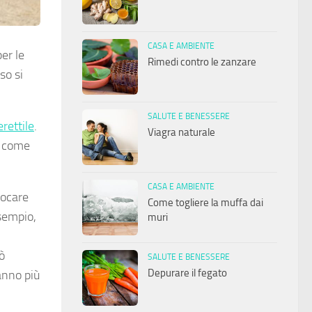
CASA E AMBIENTE
er le
Rimedi contro le zanzare
so si
SALUTE E BENESSERE
rettile
.
Viagra naturale
e come
CASA E AMBIENTE
vocare
Come togliere la muffa dai
esempio,
muri
ò
SALUTE E BENESSERE
Depurare il fegato
ranno più