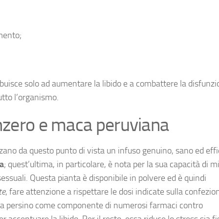
mento;
ibuisce solo ad aumentare la libido e a combattere la disfunz
utto l’organismo.
enzero e maca peruviana
zzano da questo punto di vista un infuso genuino, sano ed effi
a
; quest’ultima, in particolare, è nota per la sua capacità di m
sessuali. Questa pianta è disponibile in polvere ed è quindi
te
, fare attenzione a rispettare le dosi indicate sulla confezio
erata persino come componente di numerosi farmaci contro
 accentuare la libido. Per il resto, essa riduce lo stress sia fi