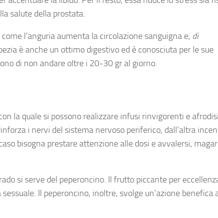
lla salute della prostata.
o come l’anguria aumenta la circolazione sanguigna e,
di
spezia è anche un ottimo digestivo ed è conosciuta per le sue
ono di non andare oltre i 20-30 gr al giorno.
 con la quale si possono realizzare infusi rinvigorenti e afrodisi
nforza i nervi del sistema nervoso periferico, dall’altra incent
caso bisogna prestare attenzione alle dosi e avvalersi, magari
rado si serve del peperoncino. Il frutto piccante per eccellenz
a sessuale. Il peperoncino, inoltre, svolge un’azione benefica