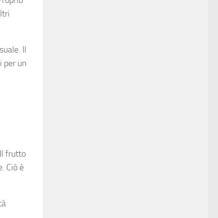
tri
uale. Il
i per un
l frutto
e. Ciò è
tà