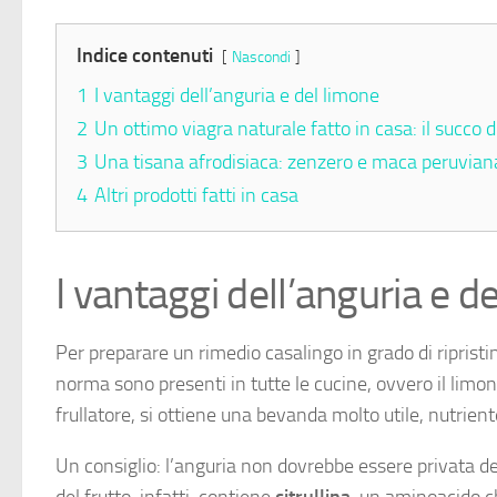
Indice contenuti
Nascondi
1
I vantaggi dell’anguria e del limone
2
Un ottimo viagra naturale fatto in casa: il succo 
3
Una tisana afrodisiaca: zenzero e maca peruvian
4
Altri prodotti fatti in casa
I vantaggi dell’anguria e d
Per preparare un rimedio casalingo in grado di ripristin
norma sono presenti in tutte le cucine, ovvero il limon
frullatore, si ottiene una bevanda molto utile, nutrie
Un consiglio: l’anguria non dovrebbe essere privata de
del frutto, infatti, contiene
citrullina
, un aminoacido c