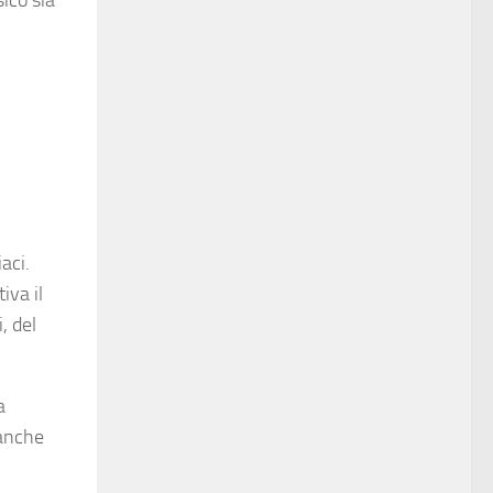
aci.
iva il
, del
a
 anche