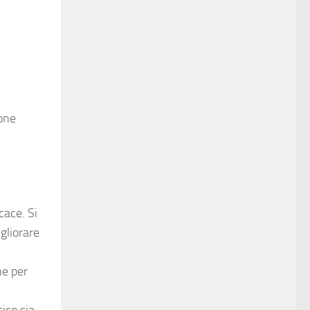
ione
cace. Si
igliorare
ne per
sico sia