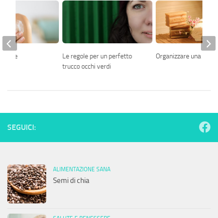
 solare
Le regole per un perfetto
Organizzare una SPA i
trucco occhi verdi
SEGUICI:
ALIMENTAZIONE SANA
Semi di chia