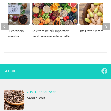
sare il cortisolo
Le vitamine più importanti
Integratori vitaminici
te: alimenti e
per il benessere della pelle
li
SEGUICI:
ALIMENTAZIONE SANA
Semi di chia