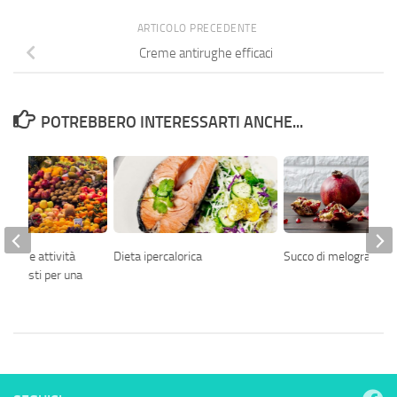
ARTICOLO PRECEDENTE
Creme antirughe efficaci
POTREBBERO INTERESSARTI ANCHE...
brata e attività
Dieta ipercalorica
Succo di melograno
resupposti per una
na