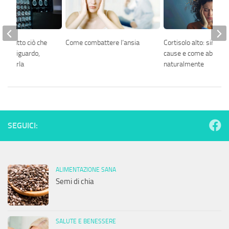
le: tutto ciò che
Come combattere l’ansia
Cortisolo alto: sintomi
e al riguardo,
cause e come abbassa
ché farla
naturalmente
SEGUICI:
ALIMENTAZIONE SANA
Semi di chia
SALUTE E BENESSERE