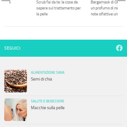
 capelli
Scrub fai da te: le cose da
Bergamask di Orto Par
sapere sul trattamento per
un profumo di nicchia 
la pelle
note olfattive uniche
SEGUICI:
ALIMENTAZIONE SANA
Semi di chia
SALUTE E BENESSERE
Macchie sulla pelle